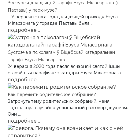
Экскурсія для дзяцей парафіі Езуса Міласэрнага (г.
Паставы) у парк-музей ...
У верасні гэтага года для дзяцей прыходу Езуса
Міласэрнага ў горадзе Паставы была ...
подробнее…
Сустрэча з псіхолагам ў Віцебскай катэдральнай
парафіі Езуса Міласэрнага
24 верасня 2020 года пасля вячэрняй святой Імшы
старэйшыя парафіяне з катэдры Езуса Міласэрнага ...
подробнее…
Как пережить родительское собрание?
Затронуть тему родительских собраний, меня
подтолкнул случайно услышанный разговор двух мам.
Они ...
подробнее…