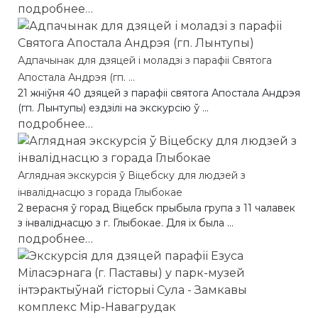
подробнее…
Адпачынак для дзяцей і моладзі з парафіі Святога
Апостала Андрэя (гп. ...
21 жніўня 40 дзяцей з парафіі святога Апостала Андрэя
(гп. Лынтупы) ездзілі на экскурсію ў ...
подробнее…
Аглядная экскурсія ў Віцебску для людзей з
інваліднасцю з горада Глыбокае
2 верасня ў горад Віцебск прыбыла група з 11 чалавек
з інваліднасцю з г. Глыбокае. Для іх была ...
подробнее…