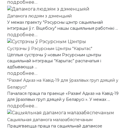
подробнее…
Дапамога людзям з дэменцыяй
У межах праекту "Рэсурсны цэнтр сацыяльнай
інтэграцыі ў г. Віцебску" нашы сацыяльныя работнікі ...
подробнее…
Сустрэчы ў Рэсурсным Цэнтры "Карытас"
Цёплыя сустрэчы ў новым Рэсурсным цэнтры
сацыяльнай інтэграцыі “Карытас” распачатыя і
адбываюцца ...
подробнее…
"Разам! Адказ на Кавід-19 для ўразлівых груп дзяцей у
Беларусі"
Пачалася праца па праекце «Разам! Адказ на Кавід-19
для ўразлівых груп дзяцей у Беларусі ». У межах ...
подробнее…
Сацыяльная дапамога малазабяспечаным
Працягваецца праца па сацыяльнай дапамозе