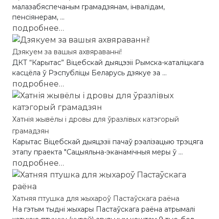
малазабяспечаным грамадзянам, інвалідам,
пенсіянерам, ...
подробнее…
Дзякуем за вашыя ахвяраванні!
ДКТ “Карытас” Віцебскай дыяцэзіі Рымска-каталіцкага
касцёла ў Рэспубліцы Беларусь дзякуе за ...
подробнее…
Хатнія жывёлы і дровы для ўразлівых катэгорый
грамадзян
Карытас Віцебскай дыяцэзіі пачаў рэалізацыю трэцяга
этапу праекта "Сацыяльна-эканамічныя меры ў ...
подробнее…
Хатняя птушка для жыхароў Пастаўскага раёна
На гэтым тыдні жыхары Пастаўскага раёна атрымалі