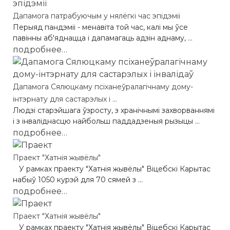
Дапамога патрабуючым у нялёгкі час эпідэміі
Перыяд пандэміі - менавіта той час, калі мы ўсе
павінны аб'яднацца і дапамагаць адзін аднаму, ...
подробнее…
Дапамога Сялюцкаму псіханеўралагічнаму дому-
інтэрнату для састарэлых і ...
Людзі старэйшага ўзросту, з хранічнымі захворваннямі
і з інваліднасцю найбольш паддадзеныя рызыцы ...
подробнее…
Праект "Хатнія жывёлы"
У рамках праекту "Хатнія жывёлы" Віцебскі Карытас
набыў 1050 курэй для 70 сямей з ...
подробнее…
Праект "Хатнія жывёлы"
У рамках праекту "Хатнія жывёлы" Віцебскі Карытас