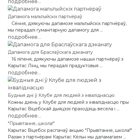
подробнее…
Дапамога мальтыйскіх партнёраў
Сёння, дзякуючы дапамозе мальтыйскіх партнёраў,
мы перадалі гуманітарную дапамогу для ...
подробнее…
Дапамога для Браслаўскага дэканату
16 ліпеня, дзякуючы дапамозе нашых партнёраў з
Карытас Лінц, мы перадалі прадуктовыя ...
подробнее…
Будныя дні ў Клубе для людзей з інваліднасцю
Кожны дзень у Клубе для людзей з інваліднасцю пры
Карытас Віцебскай дыяцэзіі праходзіць весела і ...
подробнее…
"Прывітанне, школа!"
Карытас Віцебск распачаў акцыю "Прывітанне, школа!"
Разам з партнёрамі Карытас Кёльн мы дапамагаем ...