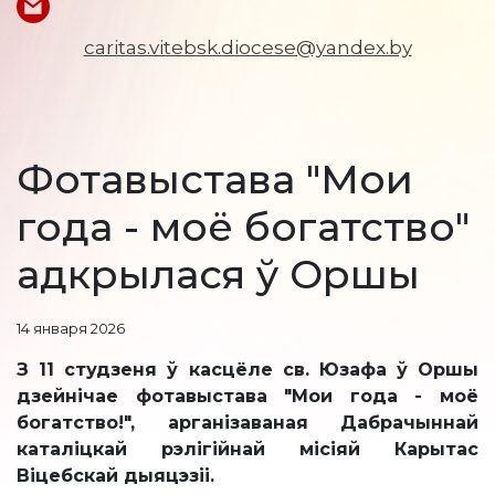
caritas.vitebsk.diocese@yandex.by
Фотавыстава "Мои
года - моё богатство"
адкрылася ў Оршы
14 января 2026
З 11 студзеня ў касцёле св. Юзафа ў Оршы
дзейнічае фотавыстава "Мои года - моё
богатство!", арганізаваная Дабрачыннай
каталіцкай рэлігійнай місіяй Карытас
Віцебскай дыяцэзіі.