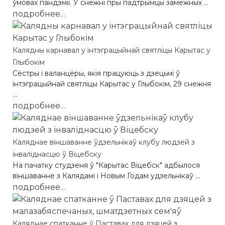
ўмовах пандэміі. У снежнi пры падтрымцы замежных ...
подробнее…
Калядны карнавал у інтэграцыйнай святліцы Карытас у
Глыбокім
Cёстры і валанцёры, якія працуюць з дзецьмі ў
інтэграцыйнай святліцы Карытас у Глыбокім, 29 снежня
...
подробнее…
Каляднае віншаванне ўдзельнікаў клубу людзей з
інваліднасцю ў Віцебску
На пачатку студзеня ў "Карытас Віцебск" адбылося
віншаванне з Калядамі і Новым Годам удзельнікаў ...
подробнее…
Каляднае спатканне ў Паставах для дзяцей з