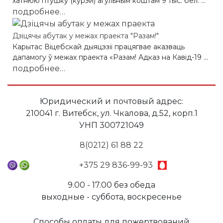
хатнюю птушку (курэй) агульным коштам 9 тыс. бел. ...
подробнее…
Дзіцячы абутак у межах праекта "Разам!"
Карытас Віцебскай дыяцэзіі працягвае аказваць
дапамогу ў межах праекта «Разам! Адказ на Кавід-19 ...
подробнее…
Юридический и почтовый адрес:
210041 г. Витебск, ул. Чкалова, д.52, корп.1
УНП 300721049
8(0212) 61 88 22
+375 29 836-99-93
9.00 - 17.00 без обеда
выходные - суббота, воскресенье
Способы оплаты для пожертвований