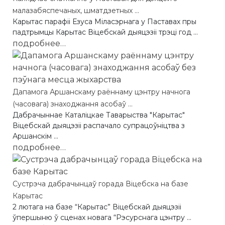
малазабяспечаных, шматдзетных ...
Карытас парафii Езуса Мiласэрнага у Паставах пры
падтрымцы Карытас Віцебскай дыяцэзіі трэцi год ...
подробнее…
Дапамога Аршанскаму раённаму цэнтру начнога
(часовага) знаходжання асобаў ...
Дабрачыннае Каталіцкае Таварыства "Карытас"
Віцебскай дыяцэзіі распачало супрацоўніцтва з
Аршанскім ...
подробнее…
Сустрэча дабрачынцаў горада Віцебска на базе
Карытас
2 лютага на базе “Карытас” Віцебскай дыяцэзіі
ўпершыню ў сценах новага “Рэсурснага цэнтру ...