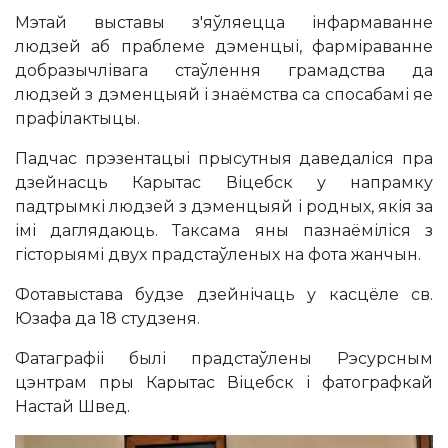
Мэтай выставы з'яўляецца інфармаванне
людзей аб праблеме дэменцыі, фарміраванне
добразычлівага стаўлення грамадства да
людзей з дэменцыяй і знаёмства са спосабамі яе
прафілактыцы.
Падчас прэзентацыі прысутныя даведаліся пра
дзейнасць Карытас Віцебск у напрамку
падтрымкі людзей з дэменцыяй і родных, якія за
імі даглядаюць. Таксама яны пазнаёміліся з
гісторыямі двух прадстаўленых на фота жанчын.
Фотавыстава будзе дзейнічаць у касцёле св.
Юзафа да 18 студзеня.
Фатаграфіі былі прадстаўлены Рэсурсным
цэнтрам пры Карытас Віцебск і фатографкай
Настай Швед.