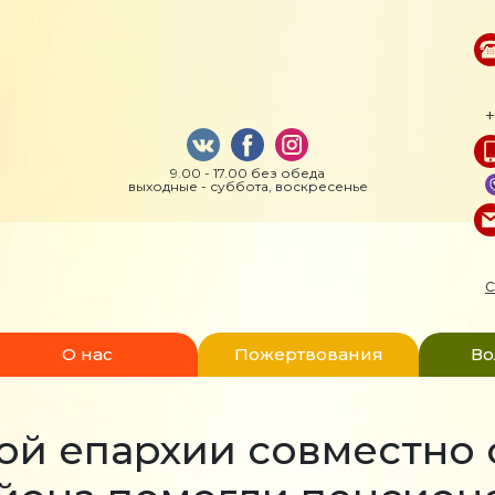
+
9.00 - 17.00 без обеда
выходные - суббота, воскресенье
c
О нас
Пожертвования
Во
ой епархии совместно