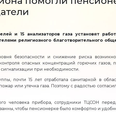
йона помогли пенсион
атели
елей и 15 анализаторов газа установят рабо
ителями религиозного благотворительного обще
вня безопасности и снижение риска возникно
 контроля опасных концентраций горючих газов, 
й сигнализации при необходимости.
ппы, почти 15 лет отработала санитаркой в обла
жар или утечка газа. Поэтому с радостью согласил
го человека прибора, сотрудники ТЦСОН переда
 ванны, чтобы пенсионерке было комфортно и удобн