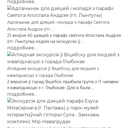
подробнее…
Адпачынак для дзяцей і моладзі з парафіі Святога
Апостала Андрэя (гп. ...
21 жніўня 40 дзяцей з парафіі святога Апостала Андрэя
(гп. Лынтупы) ездзілі на экскурсію ў ...
подробнее…
Аглядная экскурсія ў Віцебску для людзей з
інваліднасцю з горада Глыбокае
2 верасня ў горад Віцебск прыбыла група з 11 чалавек
з інваліднасцю з г. Глыбокае. Для іх была ...
подробнее…