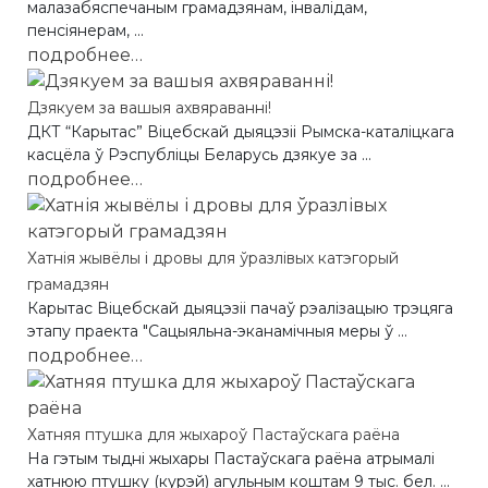
малазабяспечаным грамадзянам, інвалідам,
пенсіянерам, ...
подробнее…
Дзякуем за вашыя ахвяраванні!
ДКТ “Карытас” Віцебскай дыяцэзіі Рымска-каталіцкага
касцёла ў Рэспубліцы Беларусь дзякуе за ...
подробнее…
Хатнія жывёлы і дровы для ўразлівых катэгорый
грамадзян
Карытас Віцебскай дыяцэзіі пачаў рэалізацыю трэцяга
этапу праекта "Сацыяльна-эканамічныя меры ў ...
подробнее…
Хатняя птушка для жыхароў Пастаўскага раёна
На гэтым тыдні жыхары Пастаўскага раёна атрымалі
хатнюю птушку (курэй) агульным коштам 9 тыс. бел. ...