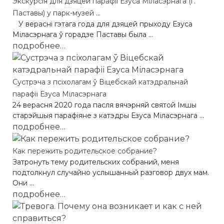
Экскурсія для дзяцей парафіі Езуса Міласэрнага (г.
Паставы) у парк-музей ...
У верасні гэтага года для дзяцей прыходу Езуса
Міласэрнага ў горадзе Паставы была ...
подробнее…
Сустрэча з псіхолагам ў Віцебскай катэдральнай
парафіі Езуса Міласэрнага
24 верасня 2020 года пасля вячэрняй святой Імшы
старэйшыя парафіяне з катэдры Езуса Міласэрнага ...
подробнее…
Как пережить родительское собрание?
Затронуть тему родительских собраний, меня
подтолкнул случайно услышанный разговор двух мам.
Они ...
подробнее…