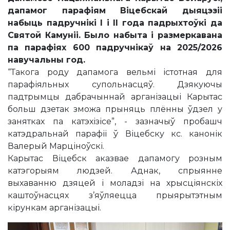
дапамог парафіям Віцебскай дыяцэзіі
набыць падручнікі І і ІІ года падрыхтоўкі да
Святой Камуніі. Было набыта і размеркавана
па парафіях 600 падручнікаў на 2025/2026
навучальны год.
“Такога роду дапамога вельмі істотная для
парафіяльных супольнасцяў. Дзякуючы
падтрымцы дабрачыннай арганізацыі Карытас
больш дзетак зможа прыняць плённы ўдзел у
занятках па катэхізісе”, - зазначыў пробашч
катэдральнай парафіі ў Віцебску кс. канонік
Валерый Марціноўскі.
Карытас Віцебск аказвае дапамогу розным
катэгорыям людзей. Аднак, спрыянне
выхаванню дзяцей і моладзі на хрысціянскіх
каштоўнасцях з’яўляецца прыярытэтным
кірункам арганізацыі.