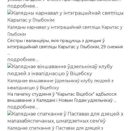
подробнее…
Калядны карнавал у інтэграцыйнай святліцы Карытас у
Глыбокім
Cёстры і валанцёры, якія працуюць з дзецьмі ў
інтэграцыйнай святліцы Карытас у Глыбокім, 29 снежня
...
подробнее…
Каляднае віншаванне ўдзельнікаў клубу людзей з
інваліднасцю ў Віцебску
На пачатку студзеня ў "Карытас Віцебск" адбылося
віншаванне з Калядамі і Новым Годам удзельнікаў ...
подробнее…
Каляднае спатканне ў Паставах для дзяцей з