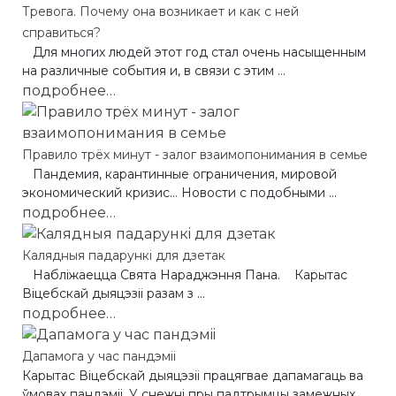
Тревога. Почему она возникает и как с ней
справиться?
Для многих людей этот год стал очень насыщенным
на различные события и, в связи с этим ...
подробнее…
Правило трёх минут - залог взаимопонимания в семье
Пандемия, карантинные ограничения, мировой
экономический кризис… Новости с подобными ...
подробнее…
Калядныя падарункi для дзетак
Набліжаецца Свята Нараджэння Пана. Карытас
Віцебскай дыяцэзіі разам з ...
подробнее…
Дапамога у час пандэмii
Карытас Віцебскай дыяцэзіі працягвае дапамагаць ва
ўмовах пандэміі. У снежнi пры падтрымцы замежных ...