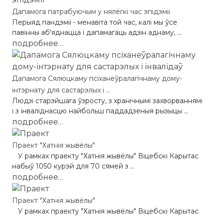
Дапамога патрабуючым у нялёгкі час эпідэміі
Перыяд пандэміі - менавіта той час, калі мы ўсе
павінны аб'яднацца і дапамагаць адзін аднаму, ...
подробнее…
Дапамога Сялюцкаму псіханеўралагічнаму дому-
інтэрнату для састарэлых і ...
Людзі старэйшага ўзросту, з хранічнымі захворваннямі
і з інваліднасцю найбольш паддадзеныя рызыцы ...
подробнее…
Праект "Хатнія жывёлы"
У рамках праекту "Хатнія жывёлы" Віцебскі Карытас
набыў 1050 курэй для 70 сямей з ...
подробнее…
Праект "Хатнія жывёлы"
У рамках праекту "Хатнія жывёлы" Віцебскі Карытас