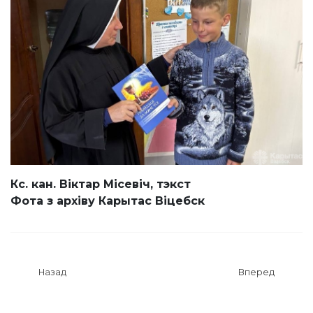
Кс. кан. Віктар Місевіч, тэкст
Фота з архіву Карытас Віцебск
Назад
Вперед