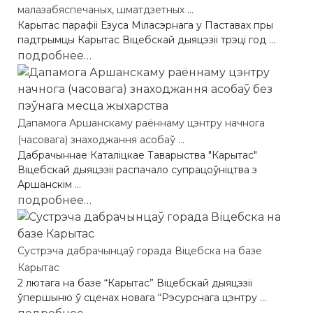
малазабяспечаных, шматдзетных ...
Карытас парафii Езуса Мiласэрнага у Паставах пры
падтрымцы Карытас Віцебскай дыяцэзіі трэцi год ...
подробнее…
Дапамога Аршанскаму раённаму цэнтру начнога
(часовага) знаходжання асобаў ...
Дабрачыннае Каталіцкае Таварыства "Карытас"
Віцебскай дыяцэзіі распачало супрацоўніцтва з
Аршанскім ...
подробнее…
Сустрэча дабрачынцаў горада Віцебска на базе
Карытас
2 лютага на базе “Карытас” Віцебскай дыяцэзіі
ўпершыню ў сценах новага “Рэсурснага цэнтру ...