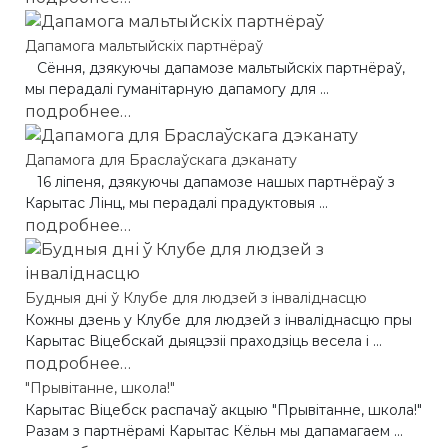
Дапамога мальтыйскіх партнёраў
Сёння, дзякуючы дапамозе мальтыйскіх партнёраў,
мы перадалі гуманітарную дапамогу для ...
подробнее…
Дапамога для Браслаўскага дэканату
16 ліпеня, дзякуючы дапамозе нашых партнёраў з
Карытас Лінц, мы перадалі прадуктовыя ...
подробнее…
Будныя дні ў Клубе для людзей з інваліднасцю
Кожны дзень у Клубе для людзей з інваліднасцю пры
Карытас Віцебскай дыяцэзіі праходзіць весела і ...
подробнее…
"Прывітанне, школа!"
Карытас Віцебск распачаў акцыю "Прывітанне, школа!"
Разам з партнёрамі Карытас Кёльн мы дапамагаем ...