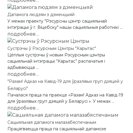
подробнее…
Дапамога людзям з дэменцыяй
У межах праекту "Рэсурсны цэнтр сацыяльнай
інтэграцыі ў г. Віцебску" нашы сацыяльныя работнікі ...
подробнее…
Сустрэчы ў Рэсурсным Цэнтры "Карытас"
Цёплыя сустрэчы ў новым Рэсурсным цэнтры
сацыяльнай інтэграцыі “Карытас” распачатыя і
адбываюцца ...
подробнее…
"Разам! Адказ на Кавід-19 для ўразлівых груп дзяцей у
Беларусі"
Пачалася праца па праекце «Разам! Адказ на Кавід-19
для ўразлівых груп дзяцей у Беларусі ». У межах ...
подробнее…
Сацыяльная дапамога малазабяспечаным
Працягваецца праца па сацыяльнай дапамозе