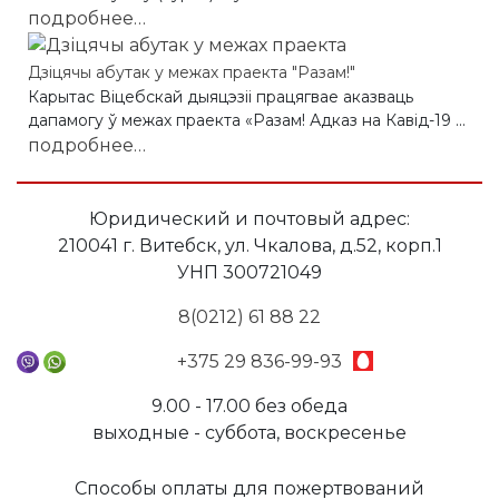
подробнее…
Дзіцячы абутак у межах праекта "Разам!"
Карытас Віцебскай дыяцэзіі працягвае аказваць
дапамогу ў межах праекта «Разам! Адказ на Кавід-19 ...
подробнее…
Юридический и почтовый адрес:
210041 г. Витебск, ул. Чкалова, д.52, корп.1
УНП 300721049
8(0212) 61 88 22
+375 29 836-99-93
9.00 - 17.00 без обеда
выходные - суббота, воскресенье
Способы оплаты для пожертвований