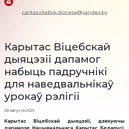
caritas.vitebsk.diocese@yandex.by
Карытас Віцебскай
дыяцэзіі дапамог
набыць падручнікі
для наведвальнікаў
урокаў рэлігіі
28 августа 2025
Карытас Віцебскай дыяцэзіі, дзякуючы
дапамозе Нацыянальнага Карытас Беларусі,