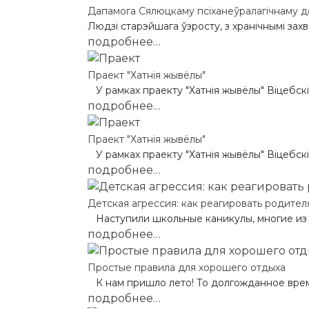
Дапамога Сялюцкаму псіханеўралагічнаму дом
Людзі старэйшага ўзросту, з хранічнымі зах
подробнее…
Праект "Хатнія жывёлы"
У рамках праекту "Хатнія жывёлы" Віцебскі 
подробнее…
Праект "Хатнія жывёлы"
У рамках праекту "Хатнія жывёлы" Віцебскі 
подробнее…
Детская агрессия: как реагировать родител
Наступили школьные каникулы, многие из на
подробнее…
Простые правила для хорошего отдыха
К нам пришло лето! То долгожданное время 
подробнее…