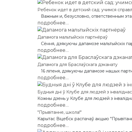
Ребенок идет в детский сад: учимся справ
Важным и, безусловно, ответственным этапо
подробнее…
Дапамога мальтыйскіх партнёраў
Сёння, дзякуючы дапамозе мальтыйскіх парт
подробнее…
Дапамога для Браслаўскага дэканату
16 ліпеня, дзякуючы дапамозе нашых партнё
подробнее…
Будныя дні ў Клубе для людзей з інвалідна
Кожны дзень у Клубе для людзей з інвалідна
подробнее…
"Прывітанне, школа!"
Карытас Віцебск распачаў акцыю "Прывітанне
подробнее…