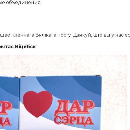
ые объединения;
дае плённага Вялікага посту. Дзякуй, што вы ў нас ёс
арытас Віцебск