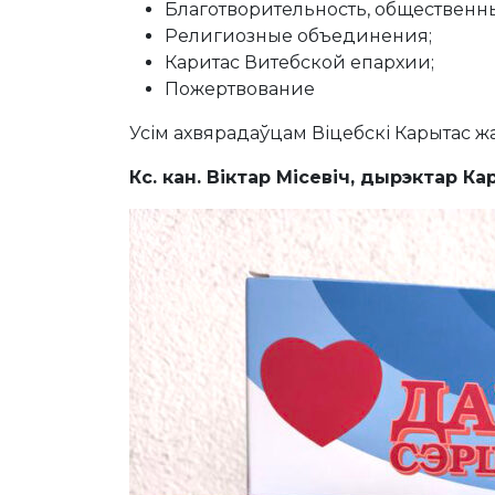
Благотворительность, общественн
Религиозные объединения;
Каритас Витебской епархии;
Пожертвование
Усім ахвярадаўцам Віцебскі Карытас жа
Кс. кан. Віктар Місевіч, дырэктар К