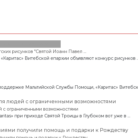
ких рисунков "Святой Иоанн Павел ...
и «Каритас» Витебской епархии объявляют конкурс рисунков ..
поддержке Мальтийской Службы Помощи, «Каритас» Витебской
й с ограниченными возможностями
itas» при приходе Святой Троицы в Глубоком вот уже в ...
лучили помощь и подарки к Рождеству