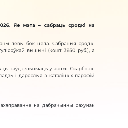
026. Яе мэта – сабраць сродкі на
аваны левы бок цела. Сабраныя сродкі
іроўкай вышыні (кошт 3850 руб.), а
чуць паўдзельнічаць у акцыі. Скарбонкі
адзь і дарослыя з каталіцкіх парафій
 ахвяраванне на дабрачынны рахунак