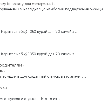
у-інтэрнату для састарэлых і ...
ворваннямі і з інваліднасцю найбольш паддадзеныя рызыцы ...
Карытас набыў 1050 курэй для 70 сямей з ...
Карытас набыў 1050 курэй для 70 сямей з ...
ям?
с ушли в долгожданный отпуск, а это значит, ...
отпусков и отдыха. Кто-то из ...