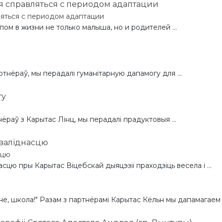
ляться с периодом адаптации
м в жизни не только малыша, но и родителей ...
нёраў, мы перадалі гуманітарную дапамогу для ...
раў з Карытас Лінц, мы перадалі прадуктовыя ...
сцю
сцю пры Карытас Віцебскай дыяцэзіі праходзіць весела і ...
, школа!" Разам з партнёрамі Карытас Кёльн мы дапамагаем .