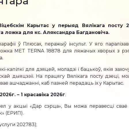
ятара
іцебскім Карытас у перыяд Вялікага посту 2
га ложка для кс. Аляксандра Багдановіча.
арафіі ў Плюсах, перажыў інсульт. У яго параліз
ожка MET TERNA 18878 для ляжачых хворых з рэгул
а.
і-капілкі для дзяцей, моладзі і бацькоў, якія захо
ай дыяцэзіі. На працягу Вялікага посту дзеці, мол
е ашчаджанні, каб пазней перадаць іх у Карытас.
2026г. – 1 красавіка 2026г
.
зел у акцыі «Дар сэрца», Вы можа перавесці сваё
к» (ЕРИП).
услуги 202783);