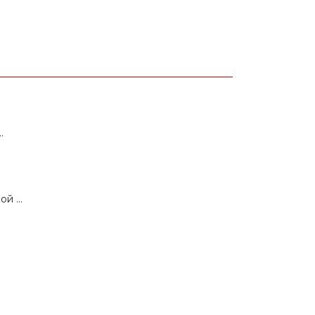
.
 ...