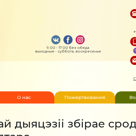
+
9.00 - 17.00 без обеда
выходные - суббота, воскресенье
c
О нас
Пожертвования
Во
й дыяцэзіі збірае срод