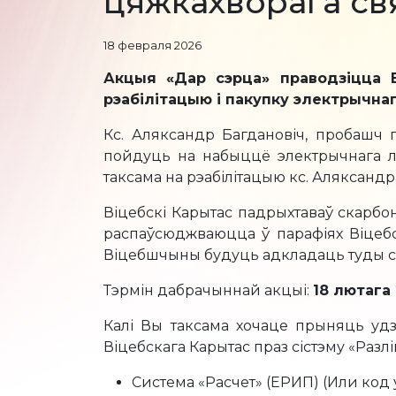
цяжкахворага св
18 февраля 2026
Акцыя «Дар сэрца» праводзіцца В
рэабілітацыю і пакупку электрычна
Кс. Аляксандр Багдановіч, пробашч п
пойдуць на набыццё электрычнага л
таксама на рэабілітацыю кс. Аляксандр
Віцебскі Карытас падрыхтаваў скарбонк
распаўсюджваюцца ў парафіях Віцебск
Віцебшчыны будуць адкладаць туды сва
Тэрмін дабрачыннай акцыі:
18 лютага 
Калі Вы таксама хочаце прыняць уд
Віцебскага Карытас праз сістэму «Разлі
Система «Расчет» (ЕРИП) (Или код 