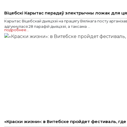
Віцебскі Карытас перадаў электрычны ложак для ц
Карытас Віцебскай дыяцэзіі на працягу Вялікага посту арганіза
адгукнулася 28 парафій дыяцэзіі, а таксама ...
подробнее…
«Краски жизни»: в Витебске пройдет фестиваль, гд