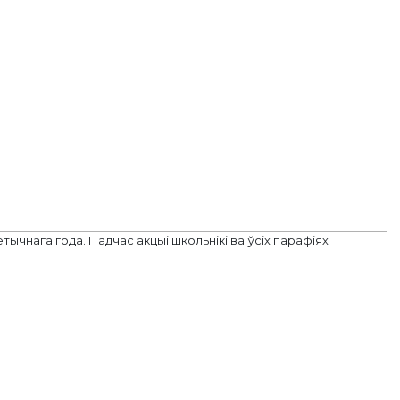
ычнага года. Падчас акцыі школьнікі ва ўсіх парафіях