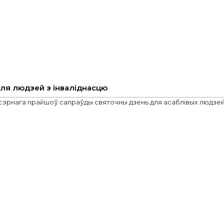
для людзей з інваліднасцю
ласэрнага прайшоў сапраўды святочны дзень для асаблівых людзе