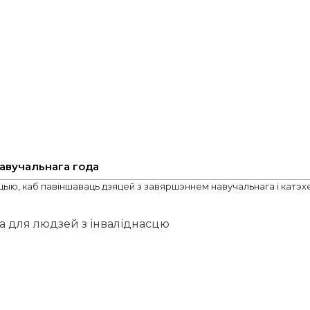
навучальнага года
ыю, каб павіншаваць дзяцей з завяршэннем навучальнага і катэхет