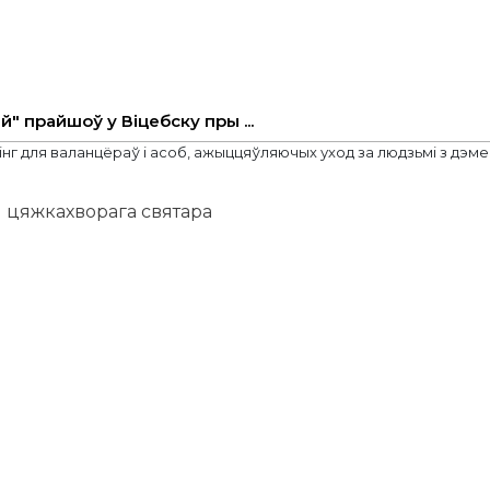
" прайшоў у Віцебску пры ...
г для валанцёраў i асоб, ажыццяўляючых уход за людзьмi з дэменц