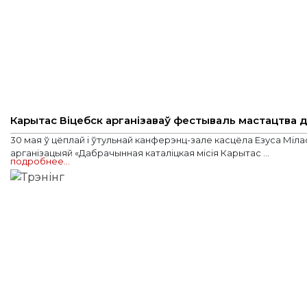
Карытас Віцебск арганізаваў фестываль мастацтва 
30 мая ў цёплай і ўтульнай канферэнц-зале касцёла Езуса Мі
арганізацыяй «Дабрачынная каталіцкая місія Карытас ...
подробнее…