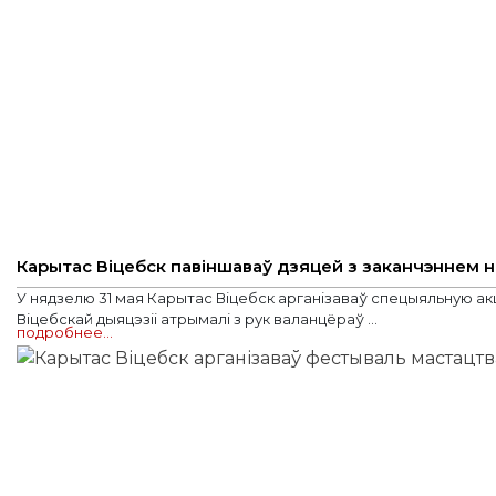
Карытас Віцебск павіншаваў дзяцей з заканчэннем 
У нядзелю 31 мая Карытас Віцебск арганізаваў спецыяльную акц
Віцебскай дыяцэзіі атрымалі з рук валанцёраў ...
подробнее…