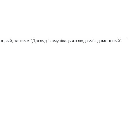
ыяй, па тэме: "Догляд і камунікацыя з людзьмі з дэменцыяй".