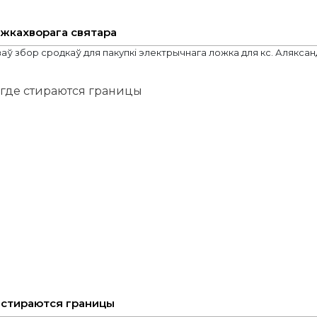
яжкахворага святара
ваў збор сродкаў для пакупкі электрычнага ложка для кс. Аляксанд
е стираются границы