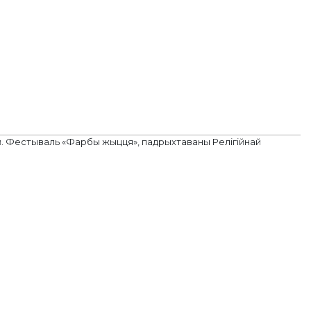
й. Фестываль «Фарбы жыцця», падрыхтаваны Релігійнай