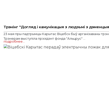
Трэнінг "Догляд і камунікацыя з людзьмі з дэменцыяй
23 мая пры падтрымцы Карытас Віцебск быў арганізаваны трэнін
Трэнерам выступіла прэзідэнт фонда "Альцрус" ...
подробнее…