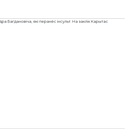
ра Багдановіча, які перанёс інсульт. На заклік Карытас